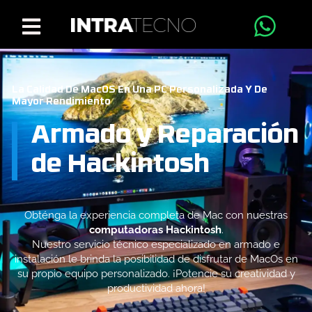
La Calidad De MacOS En Una PC Personalizada Y De
Mayor Rendimiento
Armado y Reparación
de Hackintosh
Obténga la experiencia completa de Mac con nuestras
computadoras Hackintosh
.
Nuestro servicio técnico especializado en armado e
instalación le brinda la posibilidad de disfrutar de MacOs en
su propio equipo personalizado. ¡Potencie su creatividad y
productividad ahora!